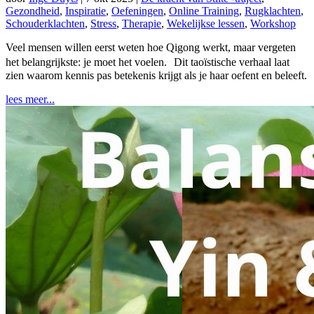
Gezondheid
,
Inspiratie
,
Oefeningen
,
Online Training
,
Rugklachten
,
Schouderklachten
,
Stress
,
Therapie
,
Wekelijkse lessen
,
Workshop
Veel mensen willen eerst weten hoe Qigong werkt, maar vergeten
het belangrijkste: je moet het voelen. Dit taoïstische verhaal laat
zien waarom kennis pas betekenis krijgt als je haar oefent en beleeft.
lees meer...