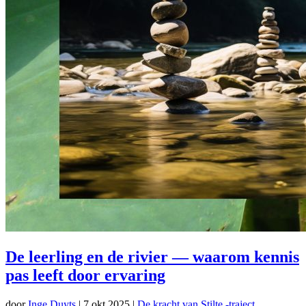
De leerling en de rivier — waarom kennis
pas leeft door ervaring
door
Inge Duyts
|
7 okt 2025
|
De kracht van Stilte -traject
,