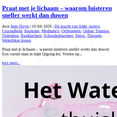
Praat met je lichaam – waarom luisteren
sneller werkt dan duwen
door
Inge Duyts
|
10 feb 2026
|
De kracht van Stilte -traject
,
Gezondheid
,
Inspiratie
,
Meditatie's
,
Oefeningen
,
Online Training
,
Opleiding
,
Rugklachten
,
Schouderklachten
,
Stress
,
Therapie
,
Wekelijkse lessen
Praat met je lichaam – waarom luisteren sneller werkt dan duwen
Een cursist staat in mijn Qigong-les. Voeten op...
lees meer...