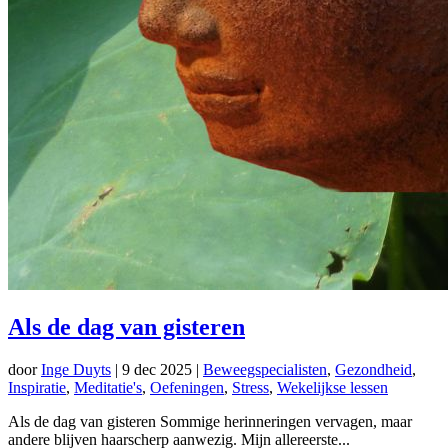
Als de dag van gisteren
door
Inge Duyts
|
9 dec 2025
|
Beweegspecialisten
,
Gezondheid
,
Inspiratie
,
Meditatie's
,
Oefeningen
,
Stress
,
Wekelijkse lessen
Als de dag van gisteren Sommige herinneringen vervagen, maar
andere blijven haarscherp aanwezig. Mijn allereerste...