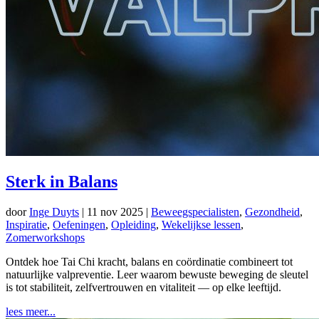
Sterk in Balans
door
Inge Duyts
|
11 nov 2025
|
Beweegspecialisten
,
Gezondheid
,
Inspiratie
,
Oefeningen
,
Opleiding
,
Wekelijkse lessen
,
Zomerworkshops
Ontdek hoe Tai Chi kracht, balans en coördinatie combineert tot
natuurlijke valpreventie. Leer waarom bewuste beweging de sleutel
is tot stabiliteit, zelfvertrouwen en vitaliteit — op elke leeftijd.
lees meer...