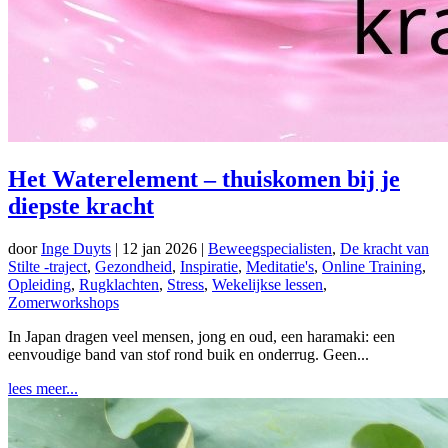
Het Waterelement – thuiskomen bij je
diepste kracht
door
Inge Duyts
|
12 jan 2026
|
Beweegspecialisten
,
De kracht van
Stilte -traject
,
Gezondheid
,
Inspiratie
,
Meditatie's
,
Online Training
,
Opleiding
,
Rugklachten
,
Stress
,
Wekelijkse lessen
,
Zomerworkshops
In Japan dragen veel mensen, jong en oud, een haramaki: een
eenvoudige band van stof rond buik en onderrug. Geen...
lees meer...