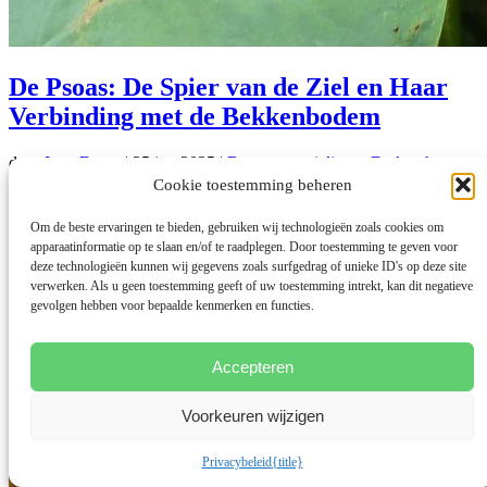
De Psoas: De Spier van de Ziel en Haar
Verbinding met de Bekkenbodem
door
Inge Duyts
|
25 jun 2025
|
Beweegspecialisten
,
De kracht van
Stilte -traject
,
Gezondheid
,
Inspiratie
,
Meditatie's
,
Oefeningen
,
Cookie toestemming beheren
Opleiding
,
Rugklachten
,
Schouderklachten
,
Stress
,
Therapie
,
Wekelijkse lessen
,
Workshop
Om de beste ervaringen te bieden, gebruiken wij technologieën zoals cookies om
apparaatinformatie op te slaan en/of te raadplegen. Door toestemming te geven voor
De Psoas: De Spier van de Ziel en Haar Verbinding met de
deze technologieën kunnen wij gegevens zoals surfgedrag of unieke ID's op deze site
BekkenbodemIn de wereld van anatomie en lichaamsbewustzijn is...
verwerken. Als u geen toestemming geeft of uw toestemming intrekt, kan dit negatieve
gevolgen hebben voor bepaalde kenmerken en functies.
lees meer...
Accepteren
Voorkeuren wijzigen
Privacybeleid
{title}