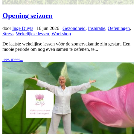
Opening seizoen
door
Inge Duyts
|
16 jun 2026
|
Gezondheid
,
Inspiratie
,
Oefeningen
,
Stress
,
Wekelijkse lessen
,
Workshop
De laatste wekelijkse lessen vóór de zomervakantie zijn gestart. Een
mooie periode om nog even samen te oefenen, te...
lees meer...