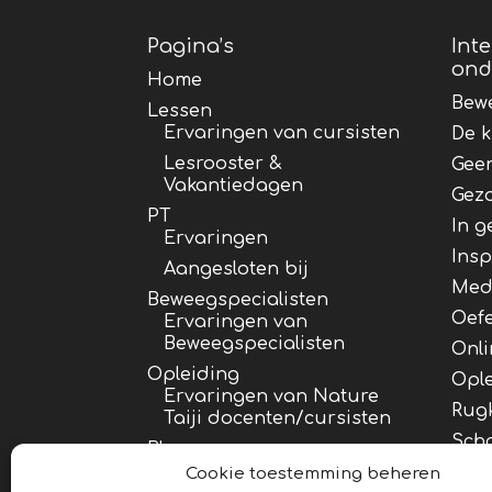
Pagina’s
Int
ond
Home
Bewe
Lessen
Ervaringen van cursisten
De k
Lesrooster &
Geen
Vakantiedagen
Gez
PT
In g
Ervaringen
Insp
Aangesloten bij
Medi
Beweegspecialisten
Oef
Ervaringen van
Beweegspecialisten
Onli
Opleiding
Opl
Ervaringen van Nature
Rug
Taiji docenten/cursisten
Sch
Blog
Stre
Cookie toestemming beheren
Over Inge