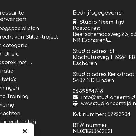
eressante
Bedrijfsgegevens:
erwerpen
Studio Neem Tijd
Postadres:
egspecialisten
Beerschemaasweg 83, 5
racht van Stilte -traject
NR
Escharen
 categorie
Studio adres: St.
ondheid
Machutusweg 1, 5364 RB
esprek met …
Escharen
iratie
Studio adres:Kerkstraat 
tatie's
5439 ND Linden
eningen
06-29594748
ne Training
info@studioneemtijd.
www.studioneemtijd.n
eiding
klachten
Kvk nummer: 57223904
ouderklachten
BTW nummer:
ss
NL001533662B21