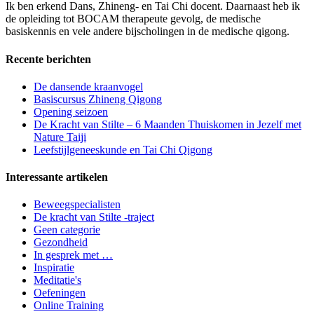
Ik ben erkend Dans, Zhineng- en Tai Chi docent. Daarnaast heb ik
de opleiding tot BOCAM therapeute gevolg, de medische
basiskennis en vele andere bijscholingen in de medische qigong.
Recente berichten
De dansende kraanvogel
Basiscursus Zhineng Qigong
Opening seizoen
De Kracht van Stilte – 6 Maanden Thuiskomen in Jezelf met
Nature Taiji
Leefstijlgeneeskunde en Tai Chi Qigong
Interessante artikelen
Beweegspecialisten
De kracht van Stilte -traject
Geen categorie
Gezondheid
In gesprek met …
Inspiratie
Meditatie's
Oefeningen
Online Training