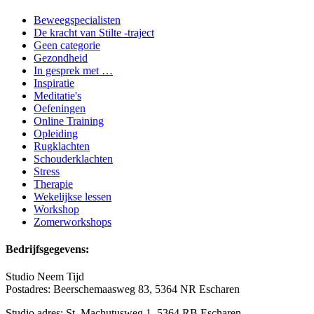
Beweegspecialisten
De kracht van Stilte -traject
Geen categorie
Gezondheid
In gesprek met …
Inspiratie
Meditatie's
Oefeningen
Online Training
Opleiding
Rugklachten
Schouderklachten
Stress
Therapie
Wekelijkse lessen
Workshop
Zomerworkshops
Bedrijfsgegevens:
Studio Neem Tijd
Postadres: Beerschemaasweg 83, 5364 NR
Escharen
Studio adres: St. Machutusweg 1, 5364 RB Escharen