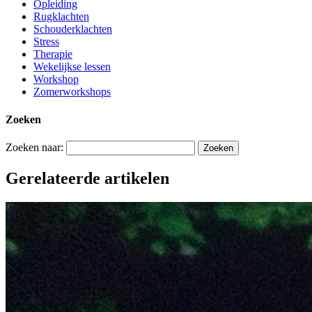
Opleiding
Rugklachten
Schouderklachten
Stress
Therapie
Wekelijkse lessen
Workshop
Zomerworkshops
Zoeken
Zoeken naar:
Gerelateerde artikelen