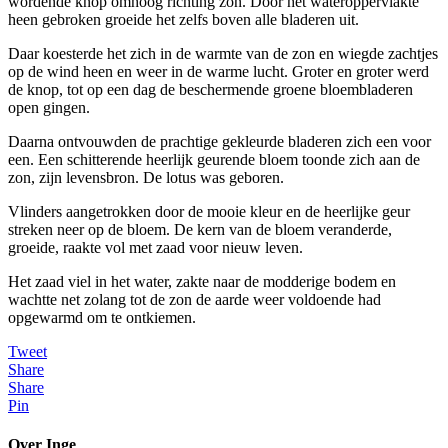
wordende knop omhoog richting zon. Door het wateroppervlakte
heen gebroken groeide het zelfs boven alle bladeren uit.
Daar koesterde het zich in de warmte van de zon en wiegde zachtjes
op de wind heen en weer in de warme lucht. Groter en groter werd
de knop, tot op een dag de beschermende groene bloembladeren
open gingen.
Daarna ontvouwden de prachtige gekleurde bladeren zich een voor
een. Een schitterende heerlijk geurende bloem toonde zich aan de
zon, zijn levensbron. De lotus was geboren.
Vlinders aangetrokken door de mooie kleur en de heerlijke geur
streken neer op de bloem. De kern van de bloem veranderde,
groeide, raakte vol met zaad voor nieuw leven.
Het zaad viel in het water, zakte naar de modderige bodem en
wachtte net zolang tot de zon de aarde weer voldoende had
opgewarmd om te ontkiemen.
Tweet
Share
Share
Pin
Over Inge