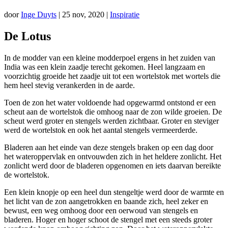
door
Inge Duyts
|
25 nov, 2020
|
Inspiratie
De Lotus
In de modder van een kleine modderpoel ergens in het zuiden van
India was een klein zaadje terecht gekomen. Heel langzaam en
voorzichtig groeide het zaadje uit tot een wortelstok met wortels die
hem heel stevig verankerden in de aarde.
Toen de zon het water voldoende had opgewarmd ontstond er een
scheut aan de wortelstok die omhoog naar de zon wilde groeien. De
scheut werd groter en stengels werden zichtbaar. Groter en steviger
werd de wortelstok en ook het aantal stengels vermeerderde.
Bladeren aan het einde van deze stengels braken op een dag door
het wateroppervlak en ontvouwden zich in het heldere zonlicht. Het
zonlicht werd door de bladeren opgenomen en iets daarvan bereikte
de wortelstok.
Een klein knopje op een heel dun stengeltje werd door de warmte en
het licht van de zon aangetrokken en baande zich, heel zeker en
bewust, een weg omhoog door een oerwoud van stengels en
bladeren. Hoger en hoger schoot de stengel met een steeds groter