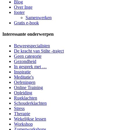
Blog
Over Inge
footer
Samenwerken
Gratis e-book
Interessante onderwerpen
Beweegspecialisten
De kracht van Stilte -traject
Geen categorie
Gezondheid
In gesprek met …
Inspiratie
Meditatie's
Oefeningen
Online Training
Opleiding
Rugklachten
Schouderklachten
Stress
Therapie
Wekelijkse lessen
Workshop
Zomerworkshops