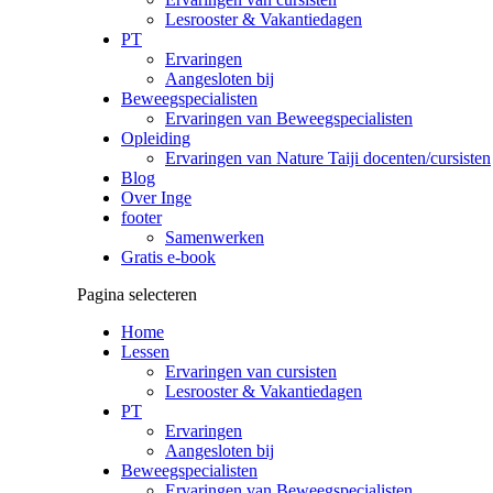
Lesrooster & Vakantiedagen
PT
Ervaringen
Aangesloten bij
Beweegspecialisten
Ervaringen van Beweegspecialisten
Opleiding
Ervaringen van Nature Taiji docenten/cursisten
Blog
Over Inge
footer
Samenwerken
Gratis e-book
Pagina selecteren
Home
Lessen
Ervaringen van cursisten
Lesrooster & Vakantiedagen
PT
Ervaringen
Aangesloten bij
Beweegspecialisten
Ervaringen van Beweegspecialisten