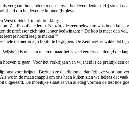
nnis vergaard hoe andere mensen over het leven denken. Hij streeft naa
r wijsheid om het leven te kunnen (be)leven.
 West duidelijk tot uitdrukking:
 om Zenfilosofie te leren. Nan-In, die zeer bekwaam was in de kunst v
 de professor zich niet langer bedwingen: “ De kop is meer dan vol, er
et leert je hoofd leeg te maken?”
ctuele manier in zijn hoofd te begrijpen. De Zenmeester wilde dat hij 
d. Wijsheid is niet aan te leren maar het is veel eerder een deugd die la
n hoeven te gaan. Voor het verkrijgen van wijsheid is de praktijk een 
ploma voor krijgen. Bezitten ze dat diploma, dan `zijn ze voor hun verd
ls we in de maatschappij om ons heen kijken zien we helaas dat vaak h
oit uitgeleerd. De moeilijke situaties van alledag vormen de test hoe g