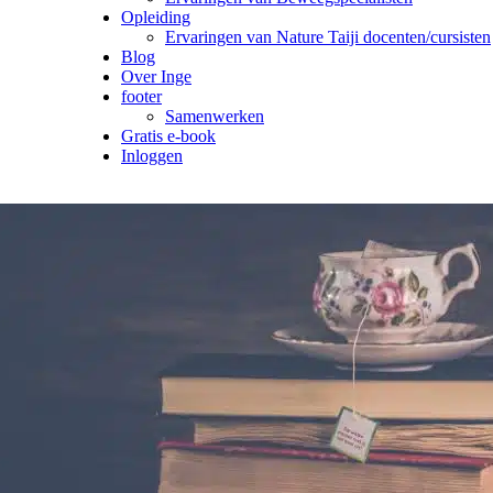
Opleiding
Ervaringen van Nature Taiji docenten/cursisten
Blog
Over Inge
footer
Samenwerken
Gratis e-book
Inloggen