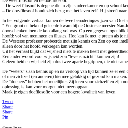
De weet-filosoof en de doe-filosoof.
– De weet filosoof is degene die in zijn studeerkamer en op school ke
– De doe-filosoof houdt zich bezig met het leven zelf. Hij streeft naa
In het volgende verhaal komen de twee benaderingswijzen van Oost en
“ Een groot en bekend geleerde kwam bij de Oosterste meester Nan-In
doorschenken toen de kop allang vol was. Op een gegeven ogenblik kon
hoofd: vol van meningen en illusies. Hoe kan ik met je praten als je ni
De Westerse professor probeerde met zijn kennis om Zen op een intelle
alleen door het hoofd verkregen kan worden.
Uit het verhaal blijkt dat wijsheid niets te maken heeft met geleerdhei
Een ander woord voor wijsheid zou “levensinzicht” kunnen zijn!
Geleerdheid en wijsheid zijn dus twee aparte begrippen, die niet same
De “weters” slaan kennis op en na verloop van tijd kunnen ze er een di
of men zichzelf (en anderen) hiermee gelukkig of gezond kan maken. A
De “doeners” hebben het moeilijker. Zij leren voor zichzelf en zijn no
oplossing is, kan voor morgen niet meer opgaan.
Maak je eigen doefilosofie voor een hogere kwaliteit van leven.
Tweet
Share
Share
Pin