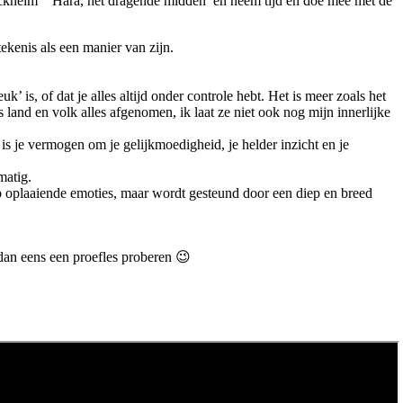
rckheim” ‘Hara, het dragende midden’ en neem tijd en doe mee met de
ekenis als een manier van zijn.
k’ is, of dat je alles altijd onder controle hebt. Het is meer zoals het
land en volk alles afgenomen, ik laat ze niet ook nog mijn innerlijke
a is je vermogen om je gelijkmoedigheid, je helder inzicht en je
matig.
d op oplaaiende emoties, maar wordt gesteund door een diep en breed
dan eens een proefles proberen 😉