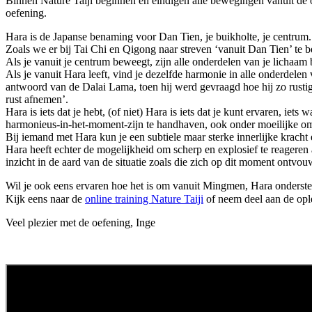
Binnen Nature Taiji beginnen en eindigen alle bewegingen vanuit de 
oefening.
Hara is de Japanse benaming voor Dan Tien, je buikholte, je centrum. 
Zoals we er bij Tai Chi en Qigong naar streven ‘vanuit Dan Tien’ te 
Als je vanuit je centrum beweegt, zijn alle onderdelen van je lichaam
Als je vanuit Hara leeft, vind je dezelfde harmonie in alle onderdelen va
antwoord van de Dalai Lama, toen hij werd gevraagd hoe hij zo rustig 
rust afnemen’.
Hara is iets dat je hebt, (of niet) Hara is iets dat je kunt ervaren, i
harmonieus-in-het-moment-zijn te handhaven, ook onder moeilijke o
Bij iemand met Hara kun je een subtiele maar sterke innerlijke kracht 
Hara heeft echter de mogelijkheid om scherp en explosief te reageren a
inzicht in de aard van de situatie zoals die zich op dit moment ontvou
Wil je ook eens ervaren hoe het is om vanuit Mingmen, Hara onderst
Kijk eens naar de
online training Nature Taiji
of neem deel aan de ople
Veel plezier met de oefening, Inge