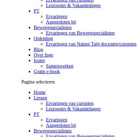
Lesrooster & Vakantiedagen
PT
Ervaringen
Aangesloten bij
Beweegspecialisten
Ervaringen van Beweegspecialisten
Opleiding
Ervaringen van Nature Taiji docenten/cursisten
Blog
Over Inge
footer
Samenwerken
Gratis e-book
Pagina selecteren
Home
Lessen
Ervaringen van cursisten
Lesrooster & Vakantiedagen
PT
Ervaringen
Aangesloten bij
Beweegspecialisten
Ervaringen van Beweegspecialisten