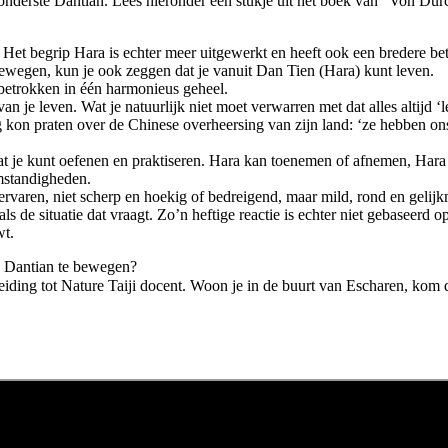
onderste Dantian. Lees hieronder een stukje uit het boek van “Von Dü
Het begrip Hara is echter meer uitgewerkt en heeft ook een bredere bet
bewegen, kun je ook zeggen dat je vanuit Dan Tien (Hara) kunt leven.
 betrokken in één harmonieus geheel.
n je leven. Wat je natuurlijk niet moet verwarren met dat alles altijd ‘leu
kon praten over de Chinese overheersing van zijn land: ‘ze hebben ons 
ets wat je kunt oefenen en praktiseren. Hara kan toenemen of afnemen, Har
mstandigheden.
ervaren, niet scherp en hoekig of bedreigend, maar mild, rond en gelijk
ls de situatie dat vraagt. Zo’n heftige reactie is echter niet gebaseer
wt.
e Dantian te bewegen?
iding tot Nature Taiji docent. Woon je in de buurt van Escharen, kom 