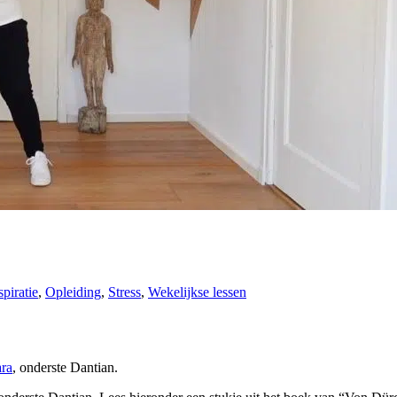
spiratie
,
Opleiding
,
Stress
,
Wekelijkse lessen
ra
, onderste Dantian.