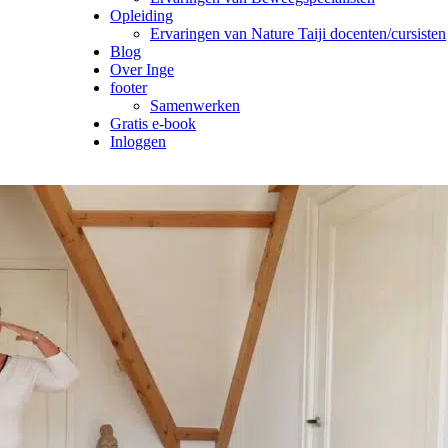
Opleiding
Ervaringen van Nature Taiji docenten/cursisten
Blog
Over Inge
footer
Samenwerken
Gratis e-book
Inloggen