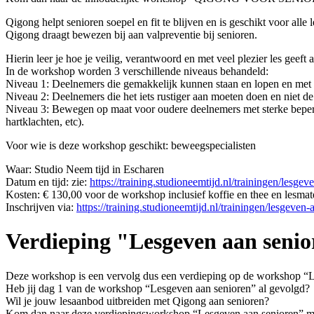
Qigong helpt senioren soepel en fit te blijven en is geschikt voor alle 
Qigong draagt bewezen bij aan valpreventie bij senioren.
Hierin leer je hoe je veilig, verantwoord en met veel plezier les geeft 
In de workshop worden 3 verschillende niveaus behandeld:
Niveau 1: Deelnemers die gemakkelijk kunnen staan en lopen en met l
Niveau 2: Deelnemers die het iets rustiger aan moeten doen en niet d
Niveau 3: Bewegen op maat voor oudere deelnemers met sterke beper
hartklachten, etc).
Voor wie is deze workshop geschikt: beweegspecialisten
Waar: Studio Neem tijd in Escharen
Datum en tijd: zie:
https://training.studioneemtijd.nl/trainingen/lesgev
Kosten: € 130,00 voor de workshop inclusief koffie en thee en lesmate
Inschrijven via:
https://training.studioneemtijd.nl/trainingen/lesgeven-
Verdieping "Lesgeven aan seni
Deze workshop is een vervolg dus een verdieping op de workshop “Le
Heb jij dag 1 van de workshop “Lesgeven aan senioren” al gevolgd?
Wil je jouw lesaanbod uitbreiden met Qigong aan senioren?
Kom dan naar deze verdiepingsworkshop “Lesgeven aan senioren” met