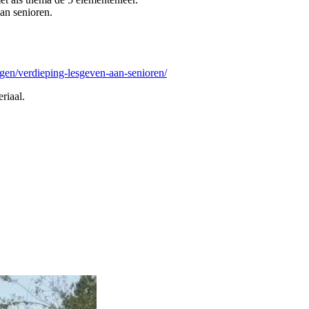
aan senioren.
ningen/verdieping-lesgeven-aan-senioren/
riaal.