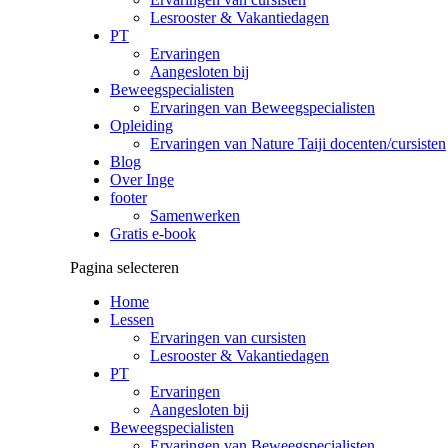
Lesrooster & Vakantiedagen
PT
Ervaringen
Aangesloten bij
Beweegspecialisten
Ervaringen van Beweegspecialisten
Opleiding
Ervaringen van Nature Taiji docenten/cursisten
Blog
Over Inge
footer
Samenwerken
Gratis e-book
Pagina selecteren
Home
Lessen
Ervaringen van cursisten
Lesrooster & Vakantiedagen
PT
Ervaringen
Aangesloten bij
Beweegspecialisten
Ervaringen van Beweegspecialisten