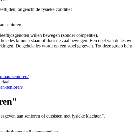
leeftijden, ongeacht de fysieke conditie!
aan senioren.
eeftijdsgenoten willen bewegen (zonder competitie).
e hele les kunnen staan of door de zaal bewegen. Een deel van de les wo
kingen. De gehele les wordt op een stoel gegeven. Tot deze groep beh
en-aan-senioren/
riaal.
aan-senioren/
oren"
sgeven aan senioren of cursisten met fysieke klachten”.
 als thema de 5 elementenleer.