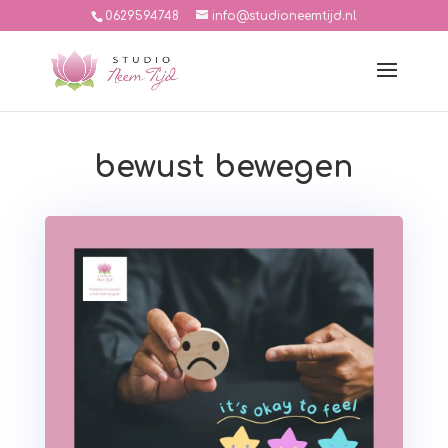
0629594748
info@studioneemtijd.nl
bewust bewegen