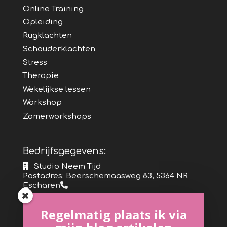
Online Training
Opleiding
Rugklachten
Schouderklachten
Stress
Therapie
Wekelijkse lessen
Workshop
Zomerworkshops
Bedrijfsgegevens:
Studio Neem Tijd
Postadres: Beerschemaasweg 83, 5364 NR
Escharen
Studio adres: St. Machutusweg 1, 5364 RB
Regelmatig plaats ik via
Escharen