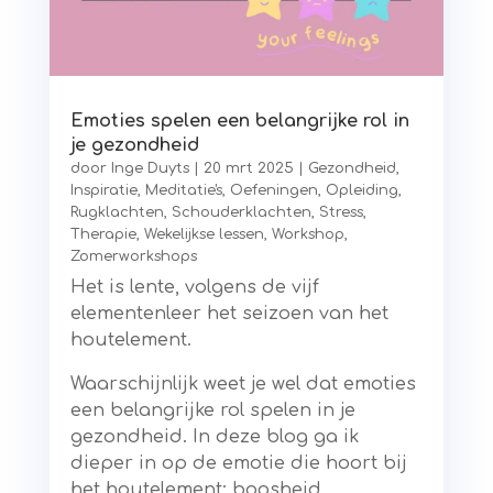
Emoties spelen een belangrijke rol in
je gezondheid
door
Inge Duyts
|
20 mrt 2025
|
Gezondheid
,
Inspiratie
,
Meditatie's
,
Oefeningen
,
Opleiding
,
Rugklachten
,
Schouderklachten
,
Stress
,
Therapie
,
Wekelijkse lessen
,
Workshop
,
Zomerworkshops
Het is lente, volgens de vijf
elementenleer het seizoen van het
houtelement.
Waarschijnlijk weet je wel dat emoties
een belangrijke rol spelen in je
gezondheid. In deze blog ga ik
dieper in op de emotie die hoort bij
het houtelement: boosheid.