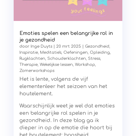
Emoties spelen een belangrijke rol in
je gezondheid
door
Inge Duyts
|
20 mrt 2025
|
Gezondheid
,
Inspiratie
,
Meditatie's
,
Oefeningen
,
Opleiding
,
Rugklachten
,
Schouderklachten
,
Stress
,
Therapie
,
Wekelijkse lessen
,
Workshop
,
Zomerworkshops
Het is lente, volgens de vijf
elementenleer het seizoen van het
houtelement.
Waarschijnlijk weet je wel dat emoties
een belangrijke rol spelen in je
gezondheid. In deze blog ga ik
dieper in op de emotie die hoort bij
het houtelement: boosheid.