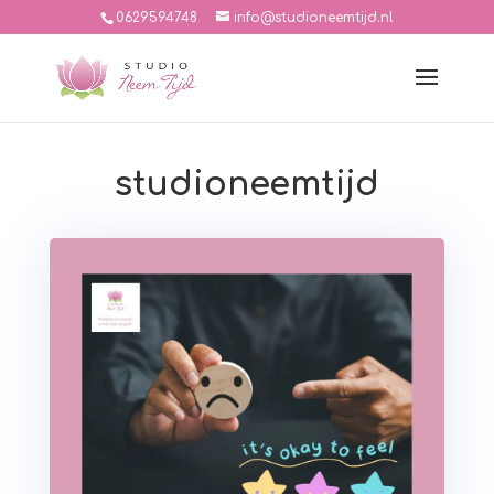
0629594748
info@studioneemtijd.nl
studioneemtijd