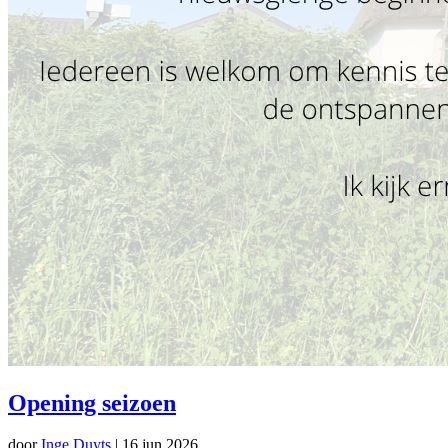
Opening seizoen
door
Inge Duyts
|
16 jun 2026