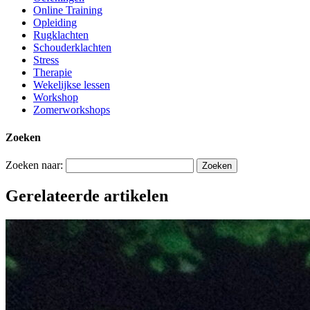
Online Training
Opleiding
Rugklachten
Schouderklachten
Stress
Therapie
Wekelijkse lessen
Workshop
Zomerworkshops
Zoeken
Zoeken naar:
Gerelateerde artikelen