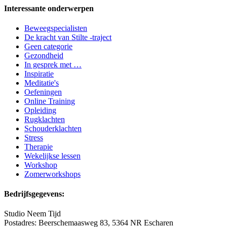
Interessante onderwerpen
Beweegspecialisten
De kracht van Stilte -traject
Geen categorie
Gezondheid
In gesprek met …
Inspiratie
Meditatie's
Oefeningen
Online Training
Opleiding
Rugklachten
Schouderklachten
Stress
Therapie
Wekelijkse lessen
Workshop
Zomerworkshops
Bedrijfsgegevens:
Studio Neem Tijd
Postadres: Beerschemaasweg 83, 5364 NR
Escharen