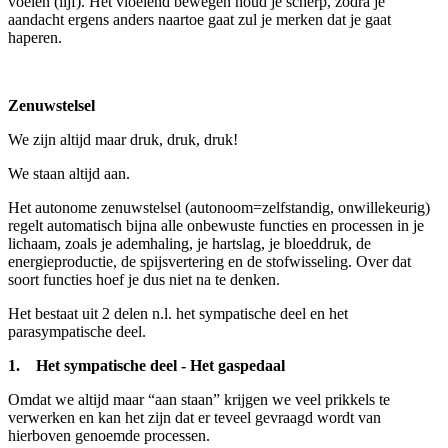
voelen (lijf). Het vloeiend bewegen houd je scherp, zodra je
aandacht ergens anders naartoe gaat zul je merken dat je gaat
haperen.
Zenuwstelsel
We zijn altijd maar druk, druk, druk!
We staan altijd aan.
Het autonome zenuwstelsel (autonoom=zelfstandig, onwillekeurig)
regelt automatisch bijna alle onbewuste functies en processen in je
lichaam, zoals je ademhaling, je hartslag, je bloeddruk, de
energieproductie, de spijsvertering en de stofwisseling. Over dat
soort functies hoef je dus niet na te denken.
Het bestaat uit 2 delen n.l. het sympatische deel en het
parasympatische deel.
1. Het sympatische deel - Het gaspedaal
Omdat we altijd maar “aan staan” krijgen we veel prikkels te
verwerken en kan het zijn dat er teveel gevraagd wordt van
hierboven genoemde processen.