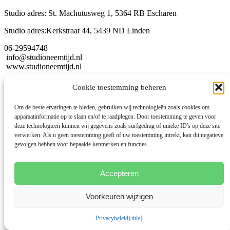
Studio adres: St. Machutusweg 1, 5364 RB Escharen
Studio adres:Kerkstraat 44, 5439 ND Linden
06-29594748
info@studioneemtijd.nl
www.studioneemtijd.nl
Kvk nummer: 57223904
Cookie toestemming beheren
BTW nummer: NL001533662B21
Om de beste ervaringen te bieden, gebruiken wij technologieën zoals cookies om
apparaatinformatie op te slaan en/of te raadplegen. Door toestemming te geven voor
deze technologieën kunnen wij gegevens zoals surfgedrag of unieke ID's op deze site
verwerken. Als u geen toestemming geeft of uw toestemming intrekt, kan dit negatieve
Algemene voorwaarden
gevolgen hebben voor bepaalde kenmerken en functies.
Disclaimer
Privacybeleid
Klachtenregeling
Accepteren
Cookies
Facebook
Voorkeuren wijzigen
Instagram
© 2026 Deze website draait op het websitesysteem
Bloom
Privacybeleid
{title}