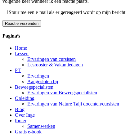
volgende keer wanneer ik een reactie plaats.
Stuur me een e-mail als er gereageerd wordt op mijn bericht.
Reactie verzenden
Alternative:
Pagina’s
Home
Lessen
Ervaringen van cursisten
Lesrooster & Vakantiedagen
PT
Ervaringen
Aangesloten bij
Beweegspecialisten
Ervaringen van Beweegspecialisten
Opleiding
Ervaringen van Nature Taiji docenten/cursisten
Blog
Over Inge
footer
Samenwerken
Gratis e-book