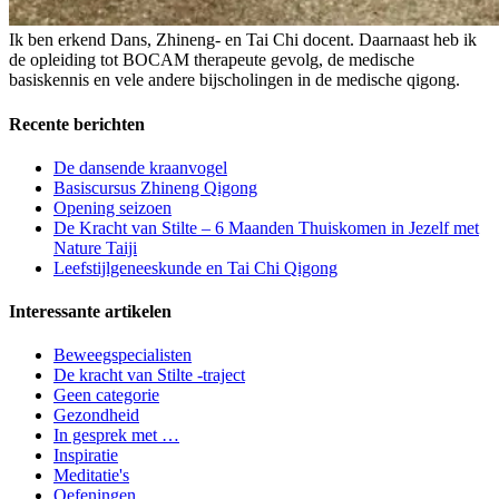
Ik ben erkend Dans, Zhineng- en Tai Chi docent. Daarnaast heb ik
de opleiding tot BOCAM therapeute gevolg, de medische
basiskennis en vele andere bijscholingen in de medische qigong.
Recente berichten
De dansende kraanvogel
Basiscursus Zhineng Qigong
Opening seizoen
De Kracht van Stilte – 6 Maanden Thuiskomen in Jezelf met
Nature Taiji
Leefstijlgeneeskunde en Tai Chi Qigong
Interessante artikelen
Beweegspecialisten
De kracht van Stilte -traject
Geen categorie
Gezondheid
In gesprek met …
Inspiratie
Meditatie's
Oefeningen